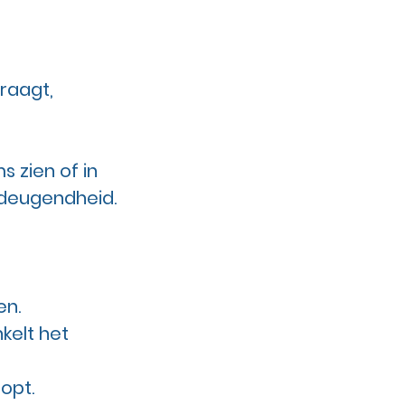
draagt,
s zien of in
ndeugendheid.
en.
kelt het
opt.