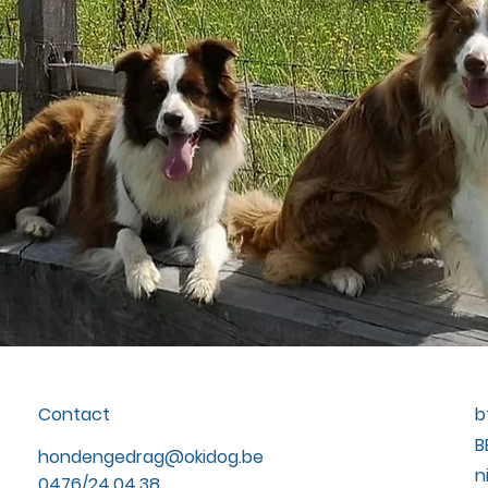
Contact
b
B
hondengedrag@okidog.be
n
0476/24.04.38