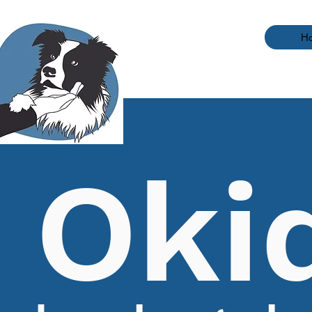
H
Oki