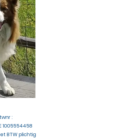
twnr :
E 1005554458
iet BTW plichtig