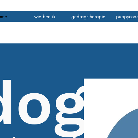
ome
wie ben ik
gedragstherapie
puppycoac
dog